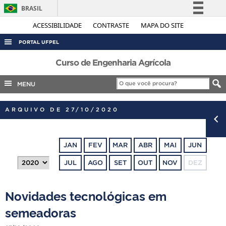
BRASIL
Simplifique!
ACESSIBILIDADE
CONTRASTE
MAPA DO SITE
Comunica BR
PORTAL UFPEL
Participe
ACESSO À INFORMAÇÃO
Curso de Engenharia Agrícola
Acesso à informação
AUDITORIA
MENU
Legislação
COBALTO
Canais
ARQUIVO DE 27/10/2020
CONCURSOS
EDITAIS
JAN
FEV
MAR
ABR
MAI
JUN
INTERNACIONAL
JUL
AGO
SET
OUT
NOV
DEZ
OUVIDORIA
PORTARIAS
Novidades tecnológicas em
TELEFONES
semeadoras