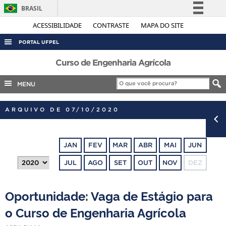
BRASIL
Simplifique!
ACESSIBILIDADE
CONTRASTE
MAPA DO SITE
Comunica BR
PORTAL UFPEL
Participe
ACESSO À INFORMAÇÃO
Curso de Engenharia Agrícola
Acesso à informação
AUDITORIA
MENU
Legislação
COBALTO
Canais
ARQUIVO DE 07/10/2020
CONCURSOS
EDITAIS
JAN
FEV
MAR
ABR
MAI
JUN
INTERNACIONAL
JUL
AGO
SET
OUT
NOV
DEZ
OUVIDORIA
PORTARIAS
Oportunidade: Vaga de Estágio para
TELEFONES
o Curso de Engenharia Agrícola