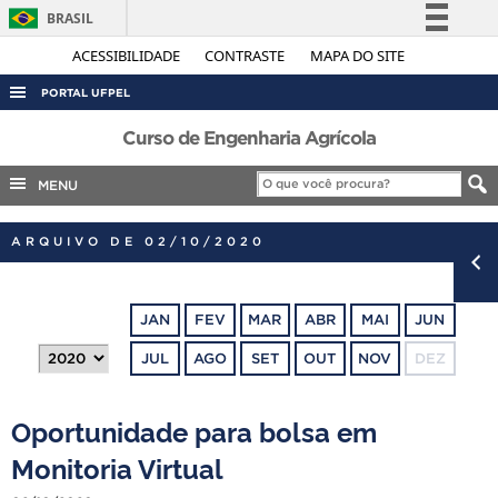
BRASIL
Simplifique!
ACESSIBILIDADE
CONTRASTE
MAPA DO SITE
Comunica BR
PORTAL UFPEL
Participe
ACESSO À INFORMAÇÃO
Curso de Engenharia Agrícola
Acesso à informação
AUDITORIA
MENU
Legislação
COBALTO
Canais
ARQUIVO DE 02/10/2020
CONCURSOS
EDITAIS
JAN
FEV
MAR
ABR
MAI
JUN
INTERNACIONAL
JUL
AGO
SET
OUT
NOV
DEZ
OUVIDORIA
PORTARIAS
Oportunidade para bolsa em
TELEFONES
Monitoria Virtual