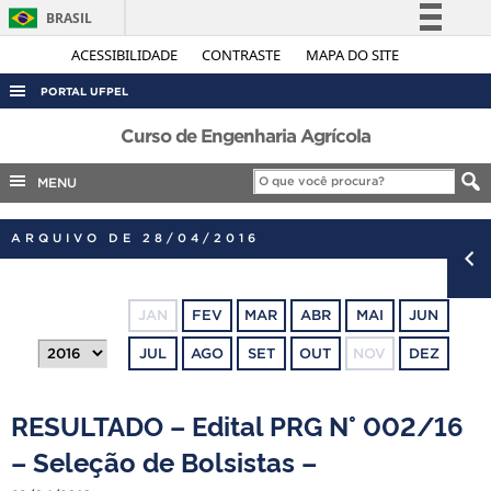
BRASIL
Simplifique!
ACESSIBILIDADE
CONTRASTE
MAPA DO SITE
Comunica BR
PORTAL UFPEL
Participe
ACESSO À INFORMAÇÃO
Curso de Engenharia Agrícola
Acesso à informação
AUDITORIA
MENU
Legislação
COBALTO
Canais
ARQUIVO DE 28/04/2016
CONCURSOS
EDITAIS
JAN
FEV
MAR
ABR
MAI
JUN
INTERNACIONAL
JUL
AGO
SET
OUT
NOV
DEZ
OUVIDORIA
PORTARIAS
RESULTADO – Edital PRG N° 002/16
TELEFONES
– Seleção de Bolsistas –