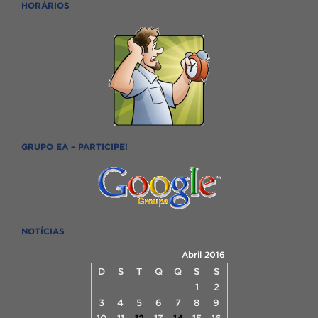
HORÁRIOS
GRUPO EA – PARTICIPE!
NOTÍCIAS
Abril 2016
D
S
T
Q
Q
S
S
1
2
3
4
5
6
7
8
9