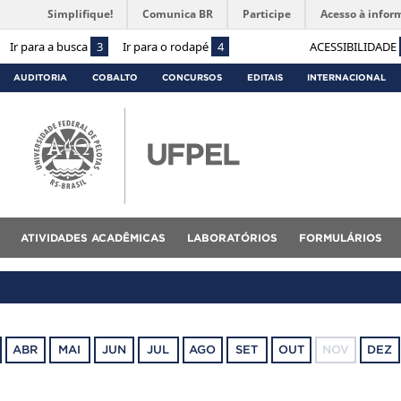
Simplifique!
Comunica BR
Participe
Acesso à infor
Ir para a busca
3
Ir para o rodapé
4
ACESSIBILIDADE
AUDITORIA
COBALTO
CONCURSOS
EDITAIS
INTERNACIONAL
ATIVIDADES ACADÊMICAS
LABORATÓRIOS
FORMULÁRIOS
ABR
MAI
JUN
JUL
AGO
SET
OUT
NOV
DEZ