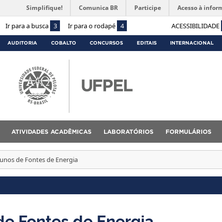
Simplifique!
Comunica BR
Participe
Acesso à infor
Ir para a busca
3
Ir para o rodapé
4
ACESSIBILIDADE
AUDITORIA
COBALTO
CONCURSOS
EDITAIS
INTERNACIONAL
ATIVIDADES ACADÊMICAS
LABORATÓRIOS
FORMULÁRIOS
unos de Fontes de Energia
de Fontes de Energia