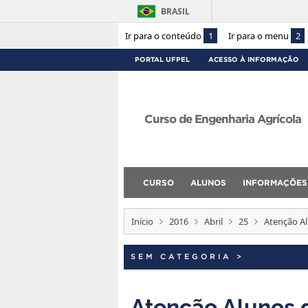
BRASIL
Ir para o conteúdo
1
Ir para o menu
2
PORTAL UFPEL
ACESSO À INFORMAÇÃO
Curso de Engenharia Agrícola
CURSO
ALUNOS
INFORMAÇÕES
Início
2016
Abril
25
Atenção Al
SEM CATEGORIA
>
Atenção Alunos 