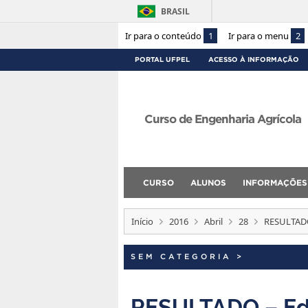
BRASIL
Ir para o conteúdo
1
Ir para o menu
2
PORTAL UFPEL
ACESSO À INFORMAÇÃO
Curso de Engenharia Agrícola
CURSO
ALUNOS
INFORMAÇÕES
Início
2016
Abril
28
RESULTADO 
SEM CATEGORIA
>
RESULTADO – Edi