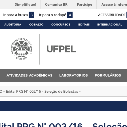
Simplifique!
Comunica BR
Participe
Acesso à infor
Ir para a busca
3
Ir para o rodapé
4
ACESSIBILIDADE
AUDITORIA
COBALTO
CONCURSOS
EDITAIS
INTERNACIONAL
ATIVIDADES ACADÊMICAS
LABORATÓRIOS
FORMULÁRIOS
– Edital PRG N° 002/16 – Seleção de Bolsistas –
tal PRG N° 002/16 – Seleçã