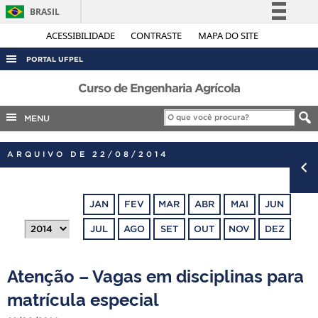
BRASIL
Simplifique!
ACESSIBILIDADE
CONTRASTE
MAPA DO SITE
Comunica BR
PORTAL UFPEL
Participe
ACESSO À INFORMAÇÃO
Curso de Engenharia Agrícola
Acesso à informação
AUDITORIA
MENU
Legislação
COBALTO
Canais
ARQUIVO DE 22/08/2014
CONCURSOS
EDITAIS
JAN
FEV
MAR
ABR
MAI
JUN
INTERNACIONAL
JUL
AGO
SET
OUT
NOV
DEZ
OUVIDORIA
PORTARIAS
Atenção – Vagas em disciplinas para
TELEFONES
matrícula especial