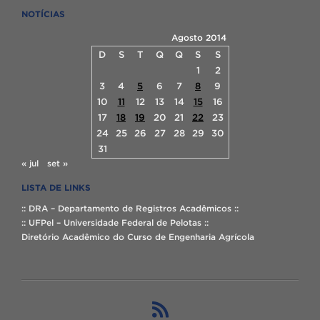
NOTÍCIAS
Agosto 2014
D
S
T
Q
Q
S
S
1
2
3
4
5
6
7
8
9
10
11
12
13
14
15
16
17
18
19
20
21
22
23
24
25
26
27
28
29
30
31
« jul
set »
LISTA DE LINKS
:: DRA – Departamento de Registros Acadêmicos ::
:: UFPel – Universidade Federal de Pelotas ::
Diretório Acadêmico do Curso de Engenharia Agrícola