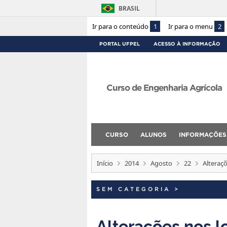
BRASIL
Ir para o conteúdo
1
Ir para o menu
2
PORTAL UFPEL
ACESSO À INFORMAÇÃO
Curso de Engenharia Agrícola
CURSO
ALUNOS
INFORMAÇÕES
Início
2014
Agosto
22
Alteraçõ
SEM CATEGORIA
>
Alterações nos l