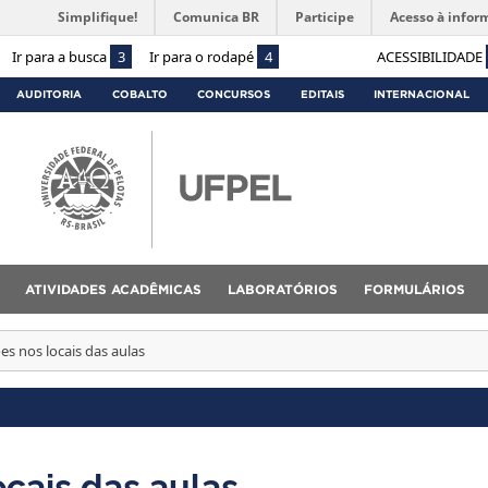
Simplifique!
Comunica BR
Participe
Acesso à infor
Ir para a busca
3
Ir para o rodapé
4
ACESSIBILIDADE
AUDITORIA
COBALTO
CONCURSOS
EDITAIS
INTERNACIONAL
ATIVIDADES ACADÊMICAS
LABORATÓRIOS
FORMULÁRIOS
es nos locais das aulas
ocais das aulas