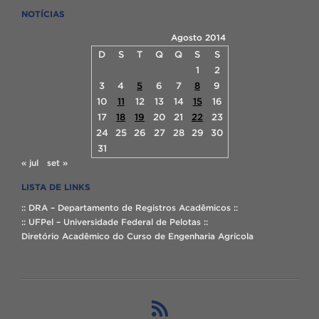
NOTÍCIAS
Agosto 2014
D
S
T
Q
Q
S
S
1
2
3
4
5
6
7
8
9
10
11
12
13
14
15
16
17
18
19
20
21
22
23
24
25
26
27
28
29
30
31
« jul
set »
LISTA DE LINKS
:: DRA – Departamento de Registros Acadêmicos ::
:: UFPel – Universidade Federal de Pelotas ::
Diretório Acadêmico do Curso de Engenharia Agrícola