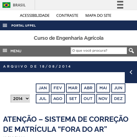
BRASIL
Simplifique!
ACESSIBILIDADE
CONTRASTE
MAPA DO SITE
Comunica BR
PORTAL UFPEL
Participe
ACESSO À INFORMAÇÃO
Curso de Engenharia Agrícola
Acesso à informação
AUDITORIA
MENU
Legislação
COBALTO
Canais
ARQUIVO DE 18/08/2014
CONCURSOS
EDITAIS
JAN
FEV
MAR
ABR
MAI
JUN
INTERNACIONAL
JUL
AGO
SET
OUT
NOV
DEZ
OUVIDORIA
PORTARIAS
ATENÇÃO – SISTEMA DE CORREÇÃO
TELEFONES
DE MATRÍCULA “FORA DO AR”