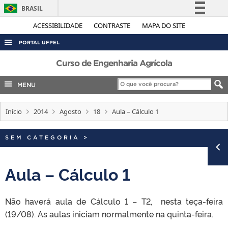
BRASIL
Simplifique!
ACESSIBILIDADE
CONTRASTE
MAPA DO SITE
Comunica BR
PORTAL UFPEL
Participe
ACESSO À INFORMAÇÃO
Curso de Engenharia Agrícola
Acesso à informação
AUDITORIA
MENU
Legislação
COBALTO
Canais
Início
2014
Agosto
18
Aula – Cálculo 1
CONCURSOS
EDITAIS
SEM CATEGORIA
>
INTERNACIONAL
OUVIDORIA
Aula – Cálculo 1
PORTARIAS
Não haverá aula de Cálculo 1 – T2, nesta teça-feira
TELEFONES
(19/08). As aulas iniciam normalmente na quinta-feira.