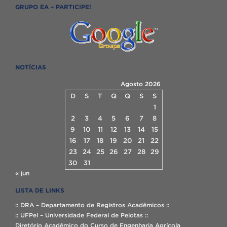
GRUPO EA – PARTICIPE!
NOTÍCIAS
Agosto 2026
D
S
T
Q
Q
S
S
1
2
3
4
5
6
7
8
9
10
11
12
13
14
15
16
17
18
19
20
21
22
23
24
25
26
27
28
29
30
31
« jun
LISTA DE LINKS
:: DRA – Departamento de Registros Acadêmicos ::
:: UFPel – Universidade Federal de Pelotas ::
Diretório Acadêmico do Curso de Engenharia Agrícola