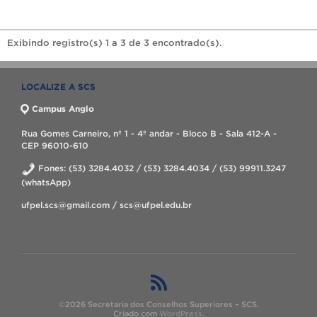
Exibindo registro(s) 1 a 3 de 3 encontrado(s).
LOCALIZE A SCS
Campus Anglo
Rua Gomes Carneiro, nº 1 - 4º andar - Bloco B - Sala 412-A -
CEP 96010-610
Fones: (53) 3284.4032 / (53) 3284.4034 / (53) 99911.3247
(whatsApp)
ufpel.scs@gmail.com / scs@ufpel.edu.br
©2026 Secretaria dos Conselhos Superiores – SCS.
Criado com
WordPress
.