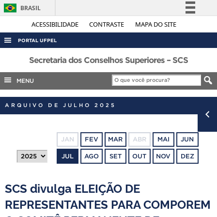
BRASIL
Simplifique!
ACESSIBILIDADE
CONTRASTE
MAPA DO SITE
Comunica BR
PORTAL UFPEL
Participe
ACESSO À INFORMAÇÃO
Secretaria dos Conselhos Superiores – SCS
Acesso à informação
AUDITORIA
MENU
Legislação
COBALTO
Canais
ARQUIVO DE JULHO 2025
CONCURSOS
EDITAIS
JAN
FEV
MAR
ABR
MAI
JUN
INTERNACIONAL
JUL
AGO
SET
OUT
NOV
DEZ
OUVIDORIA
PORTARIAS
SCS divulga ELEIÇÃO DE
TELEFONES
REPRESENTANTES PARA COMPOREM