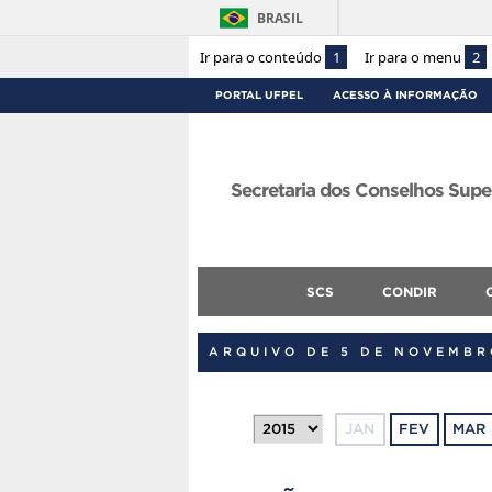
BRASIL
Ir para o conteúdo
1
Ir para o menu
2
PORTAL UFPEL
ACESSO À INFORMAÇÃO
Secretaria dos Conselhos Supe
SCS
CONDIR
ARQUIVO DE 5 DE NOVEMBR
JAN
FEV
MAR