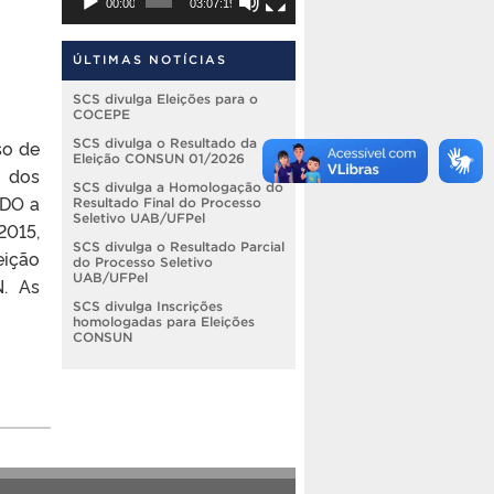
00:00
03:07:19
ÚLTIMAS NOTÍCIAS
SCS divulga Eleições para o
COCEPE
so de
SCS divulga o Resultado da
Eleição CONSUN 01/2026
 dos
SCS divulga a Homologação do
NDO a
Resultado Final do Processo
Seletivo UAB/UFPel
2015,
SCS divulga o Resultado Parcial
eição
do Processo Seletivo
UAB/UFPel
N. As
SCS divulga Inscrições
homologadas para Eleições
CONSUN