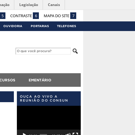
mação
Legislação
Canais
5
CONTRASTE
6
MAPA DO SITE
7
OUVIDORIA
PORTARIAS
TELEFONES
CURSOS
EMENTÁRIO
OUÇA AO VIVO A
REUNIÃO DO CONSUN
Tocador
de
vídeo