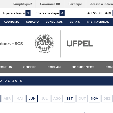
Simplifique!
Comunica BR
Participe
Acesso à infor
Ir para a busca
3
Ir para o rodapé
4
ACESSIBILIDADE
AUDITORIA
COBALTO
CONCURSOS
EDITAIS
INTERNACIONAL
riores – SCS
CONSUN
COCEPE
COPLAN
DOCUMENTOS
CON
O DE 2015
ABR
MAI
JUN
JUL
AGO
SET
OUT
NOV
DEZ