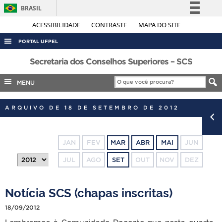
BRASIL
Simplifique!
ACESSIBILIDADE
CONTRASTE
MAPA DO SITE
Comunica BR
PORTAL UFPEL
Participe
ACESSO À INFORMAÇÃO
Secretaria dos Conselhos Superiores – SCS
Acesso à informação
AUDITORIA
MENU
Legislação
COBALTO
Canais
ARQUIVO DE 18 DE SETEMBRO DE 2012
CONCURSOS
EDITAIS
JAN
FEV
MAR
ABR
MAI
JUN
INTERNACIONAL
JUL
AGO
SET
OUT
NOV
DEZ
OUVIDORIA
PORTARIAS
Notícia SCS (chapas inscritas)
TELEFONES
18/09/2012
Lembramos à Comunidade Docente que nesta quarta-