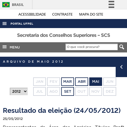
BRASIL
Simplifique!
ACESSIBILIDADE
CONTRASTE
MAPA DO SITE
Comunica BR
PORTAL UFPEL
Participe
ACESSO À INFORMAÇÃO
Secretaria dos Conselhos Superiores – SCS
Acesso à informação
AUDITORIA
MENU
Legislação
COBALTO
Canais
ARQUIVO DE MAIO 2012
CONCURSOS
EDITAIS
JAN
FEV
MAR
ABR
MAI
JUN
INTERNACIONAL
JUL
AGO
SET
OUT
NOV
DEZ
OUVIDORIA
PORTARIAS
Resultado da eleição (24/05/2012)
TELEFONES
25/05/2012
Representantes da Área das Agrárias Titular: Profª