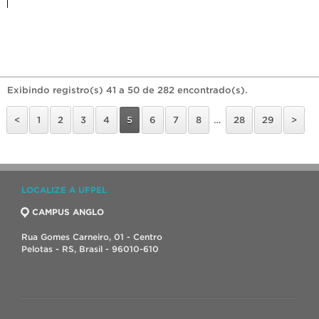
Exibindo registro(s) 41 a 50 de 282 encontrado(s).
<
1
2
3
4
5
6
7
8
…
28
29
>
LOCALIZE A UFPEL
CAMPUS ANGLO
Rua Gomes Carneiro, 01 - Centro
Pelotas - RS, Brasil - 96010-610