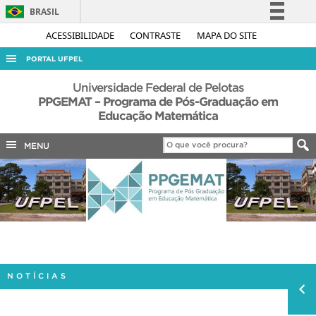
BRASIL
Simplifique!
ACESSIBILIDADE
CONTRASTE
MAPA DO SITE
Comunica BR
PORTAL UFPEL
Participe
ACESSO À INFORMAÇÃO
Universidade Federal de Pelotas
Acesso à informação
PPGEMAT – Programa de Pós-Graduação em
AUDITORIA
Educação Matemática
Legislação
COBALTO
Canais
MENU
CONCURSOS
EDITAIS
INTERNACIONAL
OUVIDORIA
PORTARIAS
TELEFONES
NOTÍCIAS