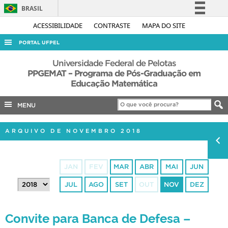
BRASIL
Simplifique!
ACESSIBILIDADE
CONTRASTE
MAPA DO SITE
Comunica BR
PORTAL UFPEL
Participe
ACESSO À INFORMAÇÃO
Universidade Federal de Pelotas
Acesso à informação
PPGEMAT – Programa de Pós-Graduação em
AUDITORIA
Educação Matemática
Legislação
COBALTO
Canais
MENU
CONCURSOS
EDITAIS
ARQUIVO DE NOVEMBRO 2018
INTERNACIONAL
OUVIDORIA
JAN
FEV
MAR
ABR
MAI
JUN
PORTARIAS
JUL
AGO
SET
OUT
NOV
DEZ
TELEFONES
Convite para Banca de Defesa –