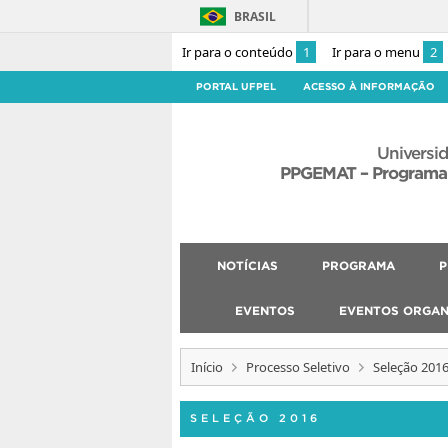
BRASIL
Ir para o conteúdo
1
Ir para o menu
2
PORTAL UFPEL
ACESSO À INFORMAÇÃO
Universid
PPGEMAT – Programa
NOTÍCIAS
PROGRAMA
P
EVENTOS
EVENTOS ORGAN
Início
Processo Seletivo
Seleção 201
SELEÇÃO 2016