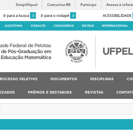
Simplifique!
Comunica BR
Participe
Acesso à infor
Ir para a busca
3
Ir para o rodapé
4
ACESSIBILIDADE
AUDITORIA
COBALTO
CONCURSOS
EDITAIS
INTERNACIONAL
ade Federal de Pelotas
 de Pós-Graduação em
Educação Matemática
ROCESSO SELETIVO
DOCUMENTOS
DISCIPLINAS
CO
IZADOS
PRÊMIOS E DESTAQUES
REVISTAS
CONTAT
6