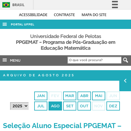
BRASIL
Simplifique!
ACESSIBILIDADE
CONTRASTE
MAPA DO SITE
Comunica BR
PORTAL UFPEL
Participe
ACESSO À INFORMAÇÃO
Universidade Federal de Pelotas
Acesso à informação
PPGEMAT – Programa de Pós-Graduação em
AUDITORIA
Educação Matemática
Legislação
COBALTO
Canais
MENU
CONCURSOS
EDITAIS
ARQUIVO DE AGOSTO 2025
INTERNACIONAL
OUVIDORIA
JAN
FEV
MAR
ABR
MAI
JUN
PORTARIAS
JUL
AGO
SET
OUT
NOV
DEZ
TELEFONES
Seleção Aluno Especial PPGEMAT –