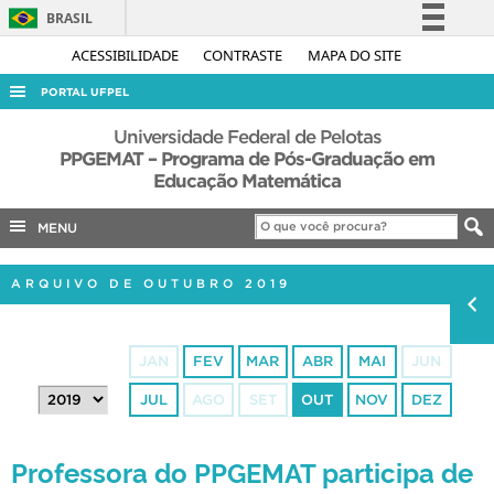
BRASIL
Simplifique!
ACESSIBILIDADE
CONTRASTE
MAPA DO SITE
Comunica BR
PORTAL UFPEL
Participe
ACESSO À INFORMAÇÃO
Universidade Federal de Pelotas
Acesso à informação
PPGEMAT – Programa de Pós-Graduação em
AUDITORIA
Educação Matemática
Legislação
COBALTO
Canais
MENU
CONCURSOS
EDITAIS
ARQUIVO DE OUTUBRO 2019
INTERNACIONAL
OUVIDORIA
JAN
FEV
MAR
ABR
MAI
JUN
PORTARIAS
JUL
AGO
SET
OUT
NOV
DEZ
TELEFONES
Professora do PPGEMAT participa de