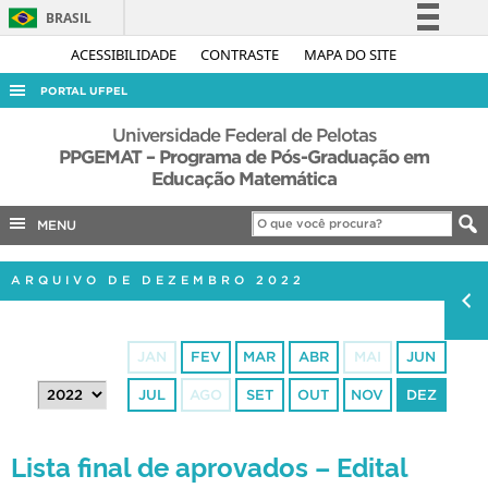
BRASIL
Simplifique!
ACESSIBILIDADE
CONTRASTE
MAPA DO SITE
Comunica BR
PORTAL UFPEL
Participe
ACESSO À INFORMAÇÃO
Universidade Federal de Pelotas
Acesso à informação
PPGEMAT – Programa de Pós-Graduação em
AUDITORIA
Educação Matemática
Legislação
COBALTO
Canais
MENU
CONCURSOS
EDITAIS
ARQUIVO DE DEZEMBRO 2022
INTERNACIONAL
OUVIDORIA
JAN
FEV
MAR
ABR
MAI
JUN
PORTARIAS
JUL
AGO
SET
OUT
NOV
DEZ
TELEFONES
Lista final de aprovados – Edital