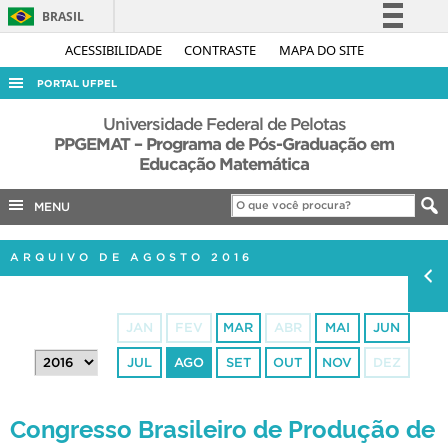
BRASIL
Simplifique!
ACESSIBILIDADE
CONTRASTE
MAPA DO SITE
Comunica BR
PORTAL UFPEL
Participe
ACESSO À INFORMAÇÃO
Universidade Federal de Pelotas
Acesso à informação
PPGEMAT – Programa de Pós-Graduação em
AUDITORIA
Educação Matemática
Legislação
COBALTO
Canais
MENU
CONCURSOS
EDITAIS
ARQUIVO DE AGOSTO 2016
INTERNACIONAL
OUVIDORIA
JAN
FEV
MAR
ABR
MAI
JUN
PORTARIAS
JUL
AGO
SET
OUT
NOV
DEZ
TELEFONES
Congresso Brasileiro de Produção de