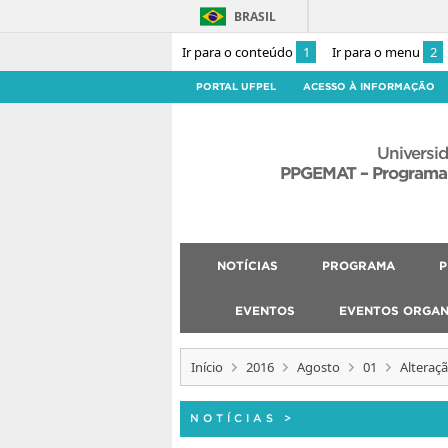
BRASIL
Ir para o conteúdo
1
Ir para o menu
2
PORTAL UFPEL
ACESSO À INFORMAÇÃO
Universid
PPGEMAT – Programa
NOTÍCIAS
PROGRAMA
P
EVENTOS
EVENTOS ORGAN
Início
2016
Agosto
01
Alteraç
NOTÍCIAS
>