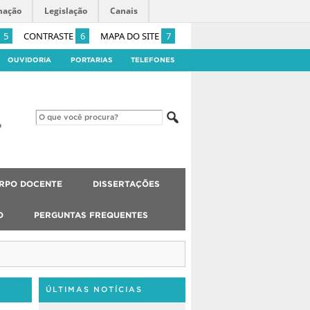
mação
Legislação
Canais
5
CONTRASTE
6
MAPA DO SITE
7
OUVIDORIA
PORTARIAS
TELEFONES
RPO DOCENTE
DISSERTAÇÕES
O
PERGUNTAS FREQUENTES
ÚLTIMAS NOTÍCIAS