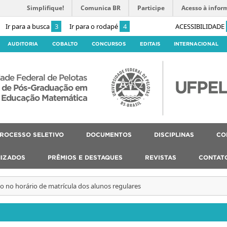
Simplifique!
Comunica BR
Participe
Acesso à infor
Ir para a busca
3
Ir para o rodapé
4
ACESSIBILIDADE
AUDITORIA
COBALTO
CONCURSOS
EDITAIS
INTERNACIONAL
ade Federal de Pelotas
 de Pós-Graduação em
Educação Matemática
ROCESSO SELETIVO
DOCUMENTOS
DISCIPLINAS
CO
IZADOS
PRÊMIOS E DESTAQUES
REVISTAS
CONTAT
ão no horário de matrícula dos alunos regulares