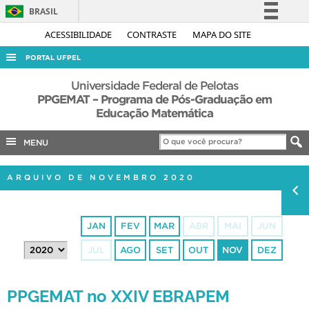
BRASIL
Simplifique!
ACESSIBILIDADE
CONTRASTE
MAPA DO SITE
Comunica BR
PORTAL UFPEL
Participe
ACESSO À INFORMAÇÃO
Universidade Federal de Pelotas
Acesso à informação
PPGEMAT – Programa de Pós-Graduação em
AUDITORIA
Educação Matemática
Legislação
COBALTO
Canais
MENU
CONCURSOS
EDITAIS
ARQUIVO DE NOVEMBRO 2020
INTERNACIONAL
OUVIDORIA
JAN
FEV
MAR
ABR
MAI
JUN
PORTARIAS
JUL
AGO
SET
OUT
NOV
DEZ
TELEFONES
PPGEMAT no XXIV EBRAPEM