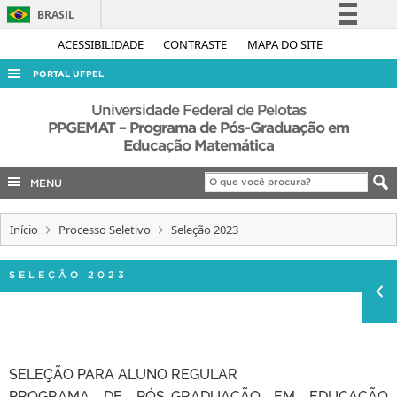
BRASIL
Simplifique!
ACESSIBILIDADE
CONTRASTE
MAPA DO SITE
Comunica BR
PORTAL UFPEL
Participe
ACESSO À INFORMAÇÃO
Universidade Federal de Pelotas
Acesso à informação
PPGEMAT – Programa de Pós-Graduação em
AUDITORIA
Educação Matemática
Legislação
COBALTO
Canais
MENU
CONCURSOS
EDITAIS
Início
Processo Seletivo
Seleção 2023
INTERNACIONAL
SELEÇÃO 2023
OUVIDORIA
PORTARIAS
TELEFONES
SELEÇÃO PARA ALUNO REGULAR
PROGRAMA DE PÓS-GRADUAÇÃO EM EDUCAÇÃO