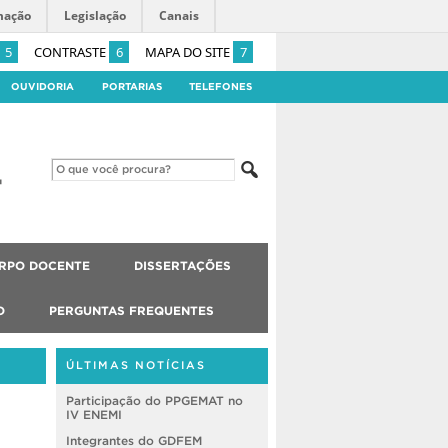
mação
Legislação
Canais
5
CONTRASTE
6
MAPA DO SITE
7
OUVIDORIA
PORTARIAS
TELEFONES
RPO DOCENTE
DISSERTAÇÕES
O
PERGUNTAS FREQUENTES
ÚLTIMAS NOTÍCIAS
Participação do PPGEMAT no
IV ENEMI
Integrantes do GDFEM