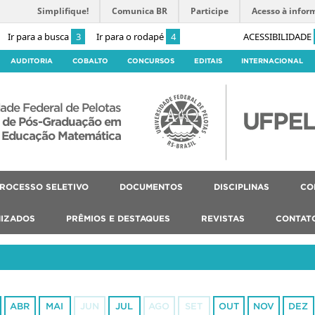
Simplifique!
Comunica BR
Participe
Acesso à infor
Ir para a busca
3
Ir para o rodapé
4
ACESSIBILIDADE
AUDITORIA
COBALTO
CONCURSOS
EDITAIS
INTERNACIONAL
ade Federal de Pelotas
 de Pós-Graduação em
Educação Matemática
ROCESSO SELETIVO
DOCUMENTOS
DISCIPLINAS
CO
IZADOS
PRÊMIOS E DESTAQUES
REVISTAS
CONTAT
ABR
MAI
JUN
JUL
AGO
SET
OUT
NOV
DEZ