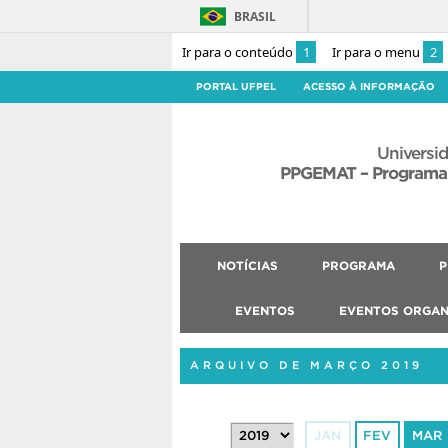
BRASIL
Ir para o conteúdo
1
Ir para o menu
2
PORTAL UFPEL
ACESSO À INFORMAÇÃO
Universid
PPGEMAT – Programa
NOTÍCIAS
PROGRAMA
P
EVENTOS
EVENTOS ORGAN
ARQUIVO DE MARÇO 2019
JAN
FEV
MAR