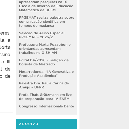
apresentam pesquisas na IX
Escola de Inverno de Educação
Matemática da UFSM
PPGEMAT realiza palestra sobre
comunicação científica em
tempos de mudança
eres,
Seleção de Aluno Especial
PPGEMAT – 2026/2
la, a
Professora Marta Pozzobon e
Norte
orientandas apresentam
trabalhos no X SHIAM
sino
Edital 04/2026 – Seleção de
o III
bolsista de Mestrado
al de
Mesa-redonda: “IA Generativa e
ão de
Produção Acadêmica”
Palestra Dra. Paula Carina de
Araujo – UFPR
Profa Thaís Grützmann em live
de preparação para IV ENEMI
Congresso Internazionale Dante
ARQUIVO