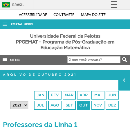
BRASIL
Simplifique!
ACESSIBILIDADE
CONTRASTE
MAPA DO SITE
Comunica BR
PORTAL UFPEL
Participe
ACESSO À INFORMAÇÃO
Universidade Federal de Pelotas
Acesso à informação
PPGEMAT – Programa de Pós-Graduação em
AUDITORIA
Educação Matemática
Legislação
COBALTO
Canais
MENU
CONCURSOS
EDITAIS
ARQUIVO DE OUTUBRO 2021
INTERNACIONAL
OUVIDORIA
JAN
FEV
MAR
ABR
MAI
JUN
PORTARIAS
JUL
AGO
SET
OUT
NOV
DEZ
TELEFONES
Professores da Linha 1