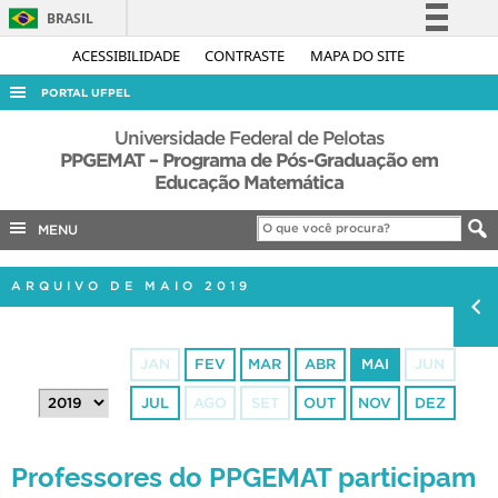
BRASIL
Simplifique!
ACESSIBILIDADE
CONTRASTE
MAPA DO SITE
Comunica BR
PORTAL UFPEL
Participe
ACESSO À INFORMAÇÃO
Universidade Federal de Pelotas
Acesso à informação
PPGEMAT – Programa de Pós-Graduação em
AUDITORIA
Educação Matemática
Legislação
COBALTO
Canais
MENU
CONCURSOS
EDITAIS
ARQUIVO DE MAIO 2019
INTERNACIONAL
OUVIDORIA
JAN
FEV
MAR
ABR
MAI
JUN
PORTARIAS
JUL
AGO
SET
OUT
NOV
DEZ
TELEFONES
Professores do PPGEMAT participam