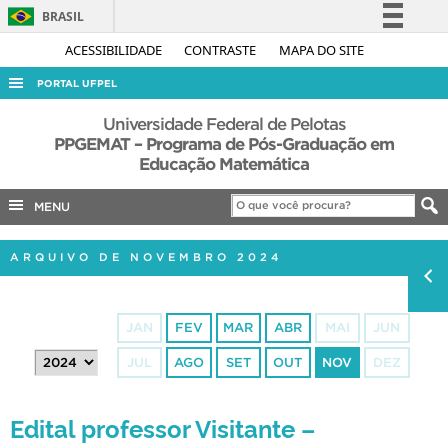
BRASIL
Simplifique!
ACESSIBILIDADE
CONTRASTE
MAPA DO SITE
Comunica BR
PORTAL UFPEL
Participe
ACESSO À INFORMAÇÃO
Universidade Federal de Pelotas
Acesso à informação
PPGEMAT – Programa de Pós-Graduação em
AUDITORIA
Educação Matemática
Legislação
COBALTO
Canais
MENU
CONCURSOS
EDITAIS
ARQUIVO DE NOVEMBRO 2024
INTERNACIONAL
OUVIDORIA
JAN
FEV
MAR
ABR
MAI
JUN
PORTARIAS
JUL
AGO
SET
OUT
NOV
DEZ
TELEFONES
Edital professor Visitante –