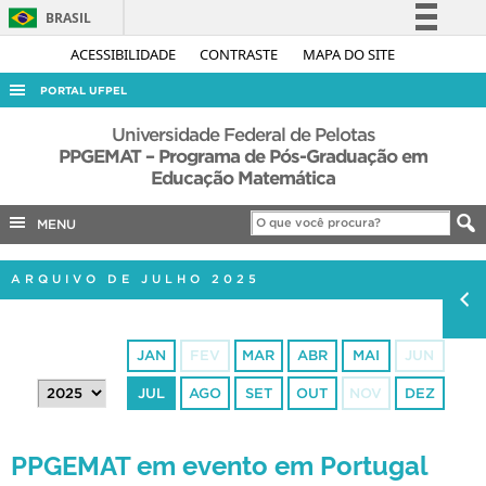
BRASIL
Simplifique!
ACESSIBILIDADE
CONTRASTE
MAPA DO SITE
Comunica BR
PORTAL UFPEL
Participe
ACESSO À INFORMAÇÃO
Universidade Federal de Pelotas
Acesso à informação
PPGEMAT – Programa de Pós-Graduação em
AUDITORIA
Educação Matemática
Legislação
COBALTO
Canais
MENU
CONCURSOS
EDITAIS
ARQUIVO DE JULHO 2025
INTERNACIONAL
OUVIDORIA
JAN
FEV
MAR
ABR
MAI
JUN
PORTARIAS
JUL
AGO
SET
OUT
NOV
DEZ
TELEFONES
PPGEMAT em evento em Portugal