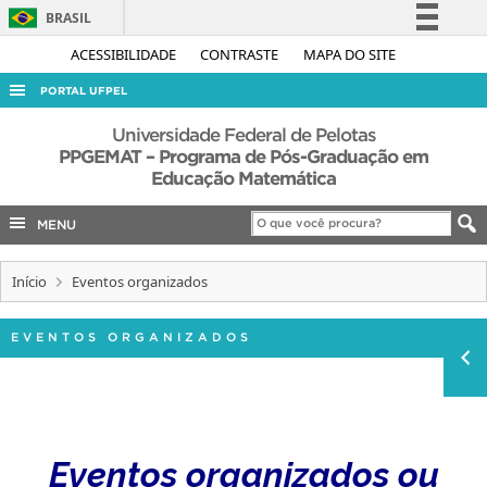
BRASIL
Simplifique!
ACESSIBILIDADE
CONTRASTE
MAPA DO SITE
Comunica BR
PORTAL UFPEL
Participe
ACESSO À INFORMAÇÃO
Universidade Federal de Pelotas
Acesso à informação
PPGEMAT – Programa de Pós-Graduação em
AUDITORIA
Educação Matemática
Legislação
COBALTO
Canais
MENU
CONCURSOS
EDITAIS
Início
Eventos organizados
INTERNACIONAL
EVENTOS ORGANIZADOS
OUVIDORIA
PORTARIAS
TELEFONES
Eventos organizados ou