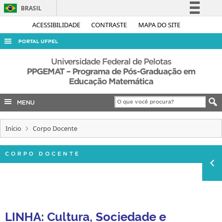
BRASIL
Simplifique!
ACESSIBILIDADE
CONTRASTE
MAPA DO SITE
Comunica BR
PORTAL UFPEL
Participe
ACESSO À INFORMAÇÃO
Universidade Federal de Pelotas
Acesso à informação
PPGEMAT – Programa de Pós-Graduação em
AUDITORIA
Educação Matemática
Legislação
COBALTO
Canais
MENU
CONCURSOS
EDITAIS
Início
Corpo Docente
INTERNACIONAL
CORPO DOCENTE
OUVIDORIA
PORTARIAS
TELEFONES
LINHA: Cultura, Sociedade e