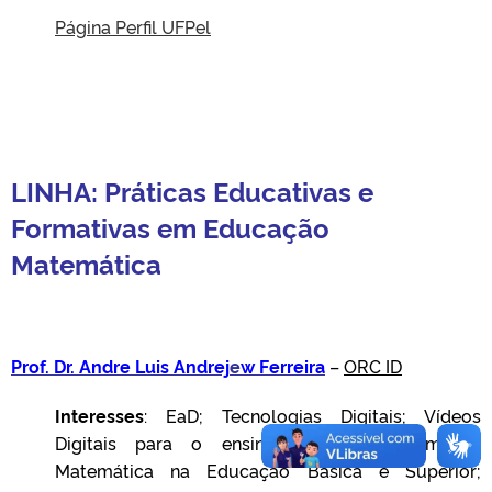
Página Perfil UFPel
LINHA: Práticas Educativas e
Formativas em Ed
ucação
Matemática
Prof. Dr. Andre Luis Andrej
e
w
Ferreira
–
ORC ID
Interesses
: EaD; Tecnologias Digitais; Vídeos
Digitais para o ensino e aprendizagem de
Matemática na Educação Básica e Superior;