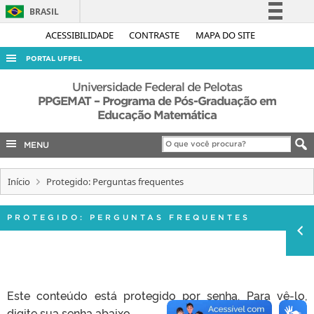
BRASIL
Simplifique!
ACESSIBILIDADE
CONTRASTE
MAPA DO SITE
Comunica BR
PORTAL UFPEL
Participe
ACESSO À INFORMAÇÃO
Universidade Federal de Pelotas
Acesso à informação
PPGEMAT – Programa de Pós-Graduação em
AUDITORIA
Educação Matemática
Legislação
COBALTO
Canais
MENU
CONCURSOS
EDITAIS
Início
Protegido: Perguntas frequentes
INTERNACIONAL
PROTEGIDO: PERGUNTAS FREQUENTES
OUVIDORIA
PORTARIAS
TELEFONES
Este conteúdo está protegido por senha. Para vê-lo,
digite sua senha abaixo.