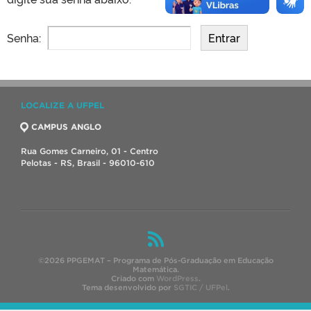
Senha:
LOCALIZE A UFPEL
CAMPUS ANGLO
Rua Gomes Carneiro, 01 - Centro
Pelotas - RS, Brasil - 96010-610
©2026 PPGEMAT – Programa de Pós-Graduação em Educação
Matemática.
Criado com
WordPress
.
Tema desenvolvido por
SGTIC / UFPel
.