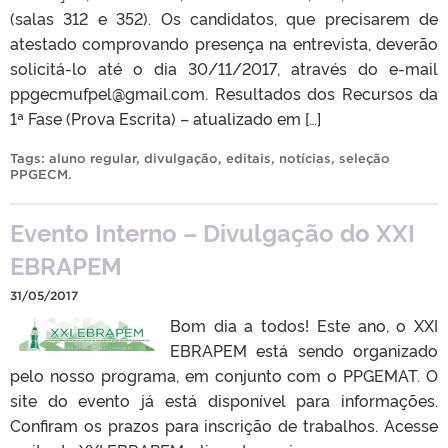
(salas 312 e 352). Os candidatos, que precisarem de
atestado comprovando presença na entrevista, deverão
solicitá-lo até o dia 30/11/2017, através do e-mail
ppgecmufpel@gmail.com. Resultados dos Recursos da
1ª Fase (Prova Escrita) – atualizado em […]
Tags:
aluno regular
,
divulgação
,
editais
,
notícias
,
seleção
PPGECM
.
Evento Interno – Divulgação do XXI
EBRAPEM
31/05/2017
Bom dia a todos! Este ano, o XXI
EBRAPEM está sendo organizado
pelo nosso programa, em conjunto com o PPGEMAT. O
site do evento já está disponível para informações.
Confiram os prazos para inscrição de trabalhos. Acesse