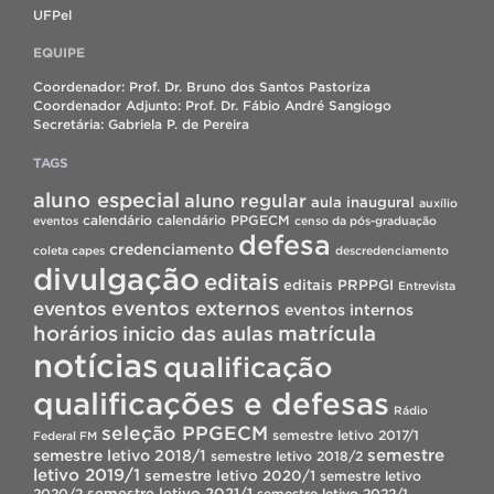
UFPel
EQUIPE
Coordenador: Prof. Dr. Bruno dos Santos Pastoriza
Coordenador Adjunto: Prof. Dr. Fábio André Sangiogo
Secretária: Gabriela P. de Pereira
TAGS
aluno especial
aluno regular
aula inaugural
auxílio
calendário
calendário PPGECM
eventos
censo da pós-graduação
defesa
credenciamento
coleta capes
descredenciamento
divulgação
editais
editais PRPPGI
Entrevista
eventos
eventos externos
eventos internos
horários
inicio das aulas
matrícula
notícias
qualificação
qualificações e defesas
Rádio
seleção PPGECM
semestre letivo 2017/1
Federal FM
semestre
semestre letivo 2018/1
semestre letivo 2018/2
letivo 2019/1
semestre letivo 2020/1
semestre letivo
semestre letivo 2021/1
2020/2
semestre letivo 2022/1