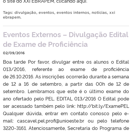
o site do XXI EBRAPEM, clicando aqui.
Tags:
divulgação
,
eventos
,
eventos internos
,
notícias
,
xxi
ebrapem
.
Eventos Externos – Divulgação Edital
de Exame de Proficiência
02/09/2016
Boa tarde Por favor, divulgar entre os alunos o Edital
013/2016, referente ao exame de proficiência
de 26.10.2016. As inscrições ocorrerão durante a semana
de 12 a 16 de setembro, a partir das 00h de 12 de
setembro. Lembramos que este é o último exame do
ano ofertado pelo PEL. EDITAL 013/2016 O Edital pode
ser acessado também pelo link: http://bit.ly/ExamePEL
Qualquer dúvida, entrar em contato conosco pelo e-
mail: cascavel.pel.profi@unioeste.br ou pelo telefone
3220-3161. Atenciosamente, Secretaria do Programa de