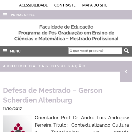
ACESSIBILIDADE
CONTRASTE
MAPA DO SITE
PORTAL UFPEL
ACESSO À INFORMAÇÃO
Faculdade de Educação
Programa de Pós Graduação em Ensino de
AUDITORIA
Ciências e Matemática – Mestrado Profissional
COBALTO
MENU
CONCURSOS
EDITAIS
ARQUIVO DA TAG DIVULGAÇÃO
INTERNACIONAL
OUVIDORIA
Defesa de Mestrado – Gerson
PORTARIAS
Scherdien Altenburg
TELEFONES
11/10/2017
Orientador Prof. Dr. André Luis Andrejew
Ferreira Título: Contextualizando Cultura