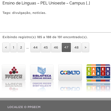
Ensino de Línguas – PEL Unioeste – Campus […]
Tags:
divulgação
,
notícias
.
Exibindo registro(s) 185 a 188 de 191 encontrado(s).
<
1
2
…
44
45
46
47
48
>
LOCALIZE O PPGECM