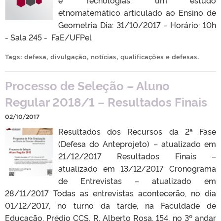
e Tecnologias: um estudo
etnomatemático articulado ao Ensino de
Geometria Dia: 31/10/2017 - Horário: 10h
- Sala 245 - FaE/UFPel
Tags:
defesa
,
divulgação
,
notícias
,
qualificações e defesas
.
Processo de Seleção – Aluno
Regular 2018/1 – Resultados Finais
02/10/2017
Resultados dos Recursos da 2ª Fase
(Defesa do Anteprojeto) – atualizado em
21/12/2017 Resultados Finais –
atualizado em 13/12/2017 Cronograma
de Entrevistas – atualizado em
28/11/2017 Todas as entrevistas acontecerão, no dia
01/12/2017, no turno da tarde, na Faculdade de
Educação, Prédio CCS, R. Alberto Rosa, 154, no 3º andar