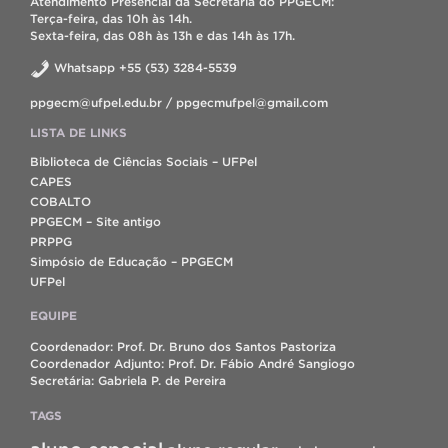
Atendimento Presencial da Secretaria do PPGECM:
Terça-feira, das 10h às 14h.
Sexta-feira, das 08h às 13h e das 14h às 17h.
Whatsapp +55 (53) 3284-5539
ppgecm@ufpel.edu.br / ppgecmufpel@gmail.com
LISTA DE LINKS
Biblioteca de Ciências Sociais – UFPel
CAPES
COBALTO
PPGECM – Site antigo
PRPPG
Simpósio de Educação – PPGECM
UFPel
EQUIPE
Coordenador: Prof. Dr. Bruno dos Santos Pastoriza
Coordenador Adjunto: Prof. Dr. Fábio André Sangiogo
Secretária: Gabriela P. de Pereira
TAGS