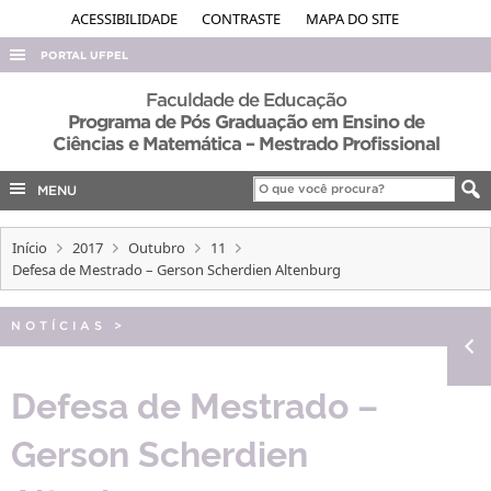
ACESSIBILIDADE
CONTRASTE
MAPA DO SITE
PORTAL UFPEL
ACESSO À INFORMAÇÃO
Faculdade de Educação
Programa de Pós Graduação em Ensino de
AUDITORIA
Ciências e Matemática – Mestrado Profissional
COBALTO
MENU
CONCURSOS
EDITAIS
Início
2017
Outubro
11
Defesa de Mestrado – Gerson Scherdien Altenburg
INTERNACIONAL
OUVIDORIA
NOTÍCIAS
>
PORTARIAS
Defesa de Mestrado –
TELEFONES
Gerson Scherdien