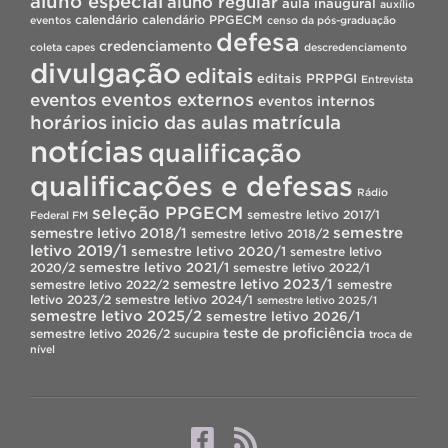
aluno especial
aluno regular
aula inaugural
auxílio
calendário
calendário PPGECM
eventos
censo da pós-graduação
defesa
credenciamento
coleta capes
descredenciamento
divulgação
editais
editais PRPPGI
Entrevista
eventos
eventos externos
eventos internos
horários
inicio das aulas
matrícula
notícias
qualificação
qualificações e defesas
Rádio
seleção PPGECM
semestre letivo 2017/1
Federal FM
semestre
semestre letivo 2018/1
semestre letivo 2018/2
letivo 2019/1
semestre letivo 2020/1
semestre letivo
semestre letivo 2021/1
2020/2
semestre letivo 2022/1
semestre letivo 2023/1
semestre letivo 2022/2
semestre
letivo 2023/2
semestre letivo 2024/1
semestre letivo 2025/1
semestre letivo 2025/2
semestre letivo 2026/1
teste de proficiência
semestre letivo 2026/2
sucupira
troca de
nível