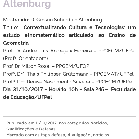
Altenburg
Mestrando(a): Gerson Scherdien Altenburg
Título:
Contextualizando Cultura e Tecnologias: um
estudo etnomatemático articulado ao Ensino de
Geometria
Prof. Dr. André Luis Andrejew Ferreira – PPGECM/UFPel
(Profª. Orientadora)
Prof. Dr. Milton Rosa – PPGEM/UFOP
Profª. Drª. Thaís Philipsen Grützmann – PPGEMAT/UFPel
Profª. Drª. Denise Nascimento Silveira – PPGECM/UFPel
Dia: 31/10/2017 – Horário: 10h – Sala 245 – Faculdade
de Educação/UFPel
Publicado
em
11/10/2017
, nas categorias
Notícias
,
Qualificações e Defesas
.
Marcado com as tags
defesa
,
divulgação
,
notícias
,