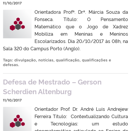
11/10/2017
Orientadora Profª. Drª. Márcia Souza da
Fonseca. Título: O Pensamento
Matemático que o Jogo de Xadrez
Mobiliza em Meninas e Meninos
Escolarizados. Dia 20/10/2017 às 08h, na
Sala 320 do Campus Porto (Anglo).
Tags:
divulgação
,
notícias
,
qualificação
,
qualificações e
defesas
.
Defesa de Mestrado – Gerson
Scherdien Altenburg
11/10/2017
Orientador Prof. Dr. André Luis Andrejew
Ferreira Título: Contextualizando Cultura
e Tecnologias: um estudo
etnomatemático articulado ao Ensino de