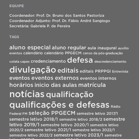
EQUIPE
Coordenador: Prof. Dr. Bruno dos Santos Pastoriza
Coordenador Adjunto: Prof. Dr. Fábio André Sangiogo
Secretária: Gabriela P. de Pereira
TAGS
aluno especial
aluno regular
aula inaugural
auxílio
calendário
calendário PPGECM
eventos
censo da pós-graduação
defesa
credenciamento
coleta capes
descredenciamento
divulgação
editais
editais PRPPGI
Entrevista
eventos
eventos externos
eventos internos
horários
inicio das aulas
matrícula
notícias
qualificação
qualificações e defesas
Rádio
seleção PPGECM
semestre letivo 2017/1
Federal FM
semestre
semestre letivo 2018/1
semestre letivo 2018/2
letivo 2019/1
semestre letivo 2020/1
semestre letivo
semestre letivo 2021/1
2020/2
semestre letivo 2022/1
semestre letivo 2023/1
semestre letivo 2022/2
semestre