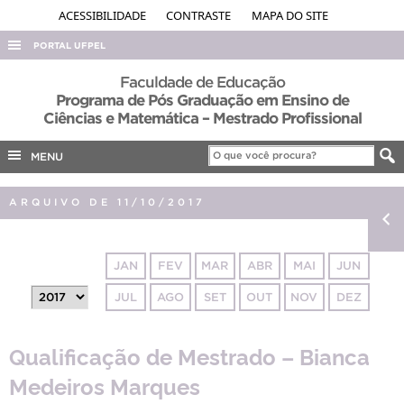
ACESSIBILIDADE
CONTRASTE
MAPA DO SITE
PORTAL UFPEL
ACESSO À INFORMAÇÃO
Faculdade de Educação
Programa de Pós Graduação em Ensino de
AUDITORIA
Ciências e Matemática – Mestrado Profissional
COBALTO
MENU
CONCURSOS
EDITAIS
ARQUIVO DE 11/10/2017
INTERNACIONAL
OUVIDORIA
JAN
FEV
MAR
ABR
MAI
JUN
PORTARIAS
JUL
AGO
SET
OUT
NOV
DEZ
TELEFONES
Qualificação de Mestrado – Bianca
Medeiros Marques