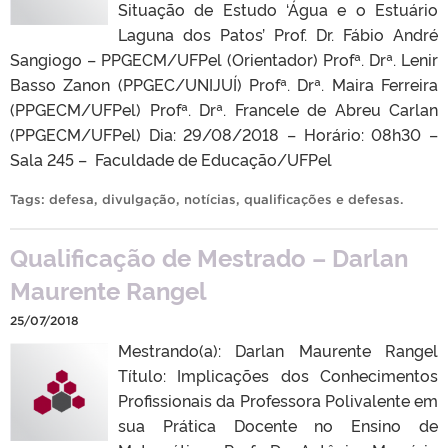
Situação de Estudo ‘Água e o Estuário
Laguna dos Patos’ Prof. Dr. Fábio André
Sangiogo – PPGECM/UFPel (Orientador) Profª. Drª. Lenir
Basso Zanon (PPGEC/UNIJUÍ) Profª. Drª. Maira Ferreira
(PPGECM/UFPel) Profª. Drª. Francele de Abreu Carlan
(PPGECM/UFPel) Dia: 29/08/2018 – Horário: 08h30 –
Sala 245 – Faculdade de Educação/UFPel
Tags:
defesa
,
divulgação
,
notícias
,
qualificações e defesas
.
Qualificação de Mestrado – Darlan
Maurente Rangel
25/07/2018
Mestrando(a): Darlan Maurente Rangel
Título: Implicações dos Conhecimentos
Profissionais da Professora Polivalente em
sua Prática Docente no Ensino de