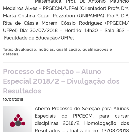
Matemática. Prof. Dr. Antônio Maurício
Medeiros Alves – PPGECM/UFPel (Orientador) Profª. Drª.
Marta Cristina Cezar Pozzobon (UNIPAMPA) Profª. Drª.
Rita de Cássia Morem Cóssio Rodriguez (PPGECM/
UFPel) Dia: 30/07/2018 – Horário: 14h30 – Sala 352 –
Faculdade de Educação/UFPel
Tags:
divulgação
,
notícias
,
qualificação
,
qualificações e
defesas
.
Processo de Seleção – Aluno
Especial 2018/2 – Divulgação dos
Resultados
10/07/2018
Aberto Processo de Seleção para Alunos
Especiais do PPGECM, para cursar
disciplinas 2018/2. Homologação dos
Resultados – atualizado em 13/08/2018