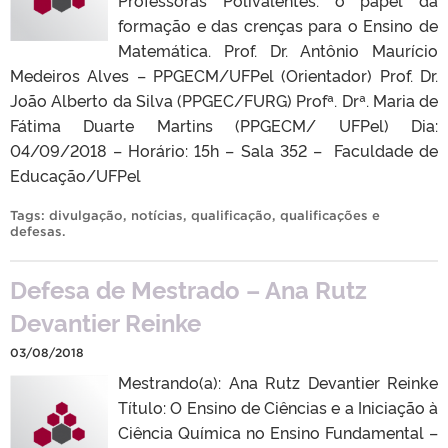
Professoras Polivalentes: o papel da
formação e das crenças para o Ensino de
Matemática. Prof. Dr. Antônio Maurício
Medeiros Alves – PPGECM/UFPel (Orientador) Prof. Dr.
João Alberto da Silva (PPGEC/FURG) Profª. Drª. Maria de
Fátima Duarte Martins (PPGECM/ UFPel) Dia:
04/09/2018 – Horário: 15h – Sala 352 – Faculdade de
Educação/UFPel
Tags:
divulgação
,
notícias
,
qualificação
,
qualificações e
defesas
.
Defesa de Mestrado – Ana Rutz
Devantier Reinke
03/08/2018
Mestrando(a): Ana Rutz Devantier Reinke
Título: O Ensino de Ciências e a Iniciação à
Ciência Química no Ensino Fundamental –