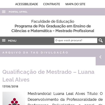
ACESSIBILIDADE
CONTRASTE
MAPA DO SITE
PORTAL UFPEL
ACESSO À INFORMAÇÃO
Faculdade de Educação
Programa de Pós Graduação em Ensino de
AUDITORIA
Ciências e Matemática – Mestrado Profissional
COBALTO
MENU
CONCURSOS
EDITAIS
ARQUIVO DA TAG DIVULGAÇÃO
INTERNACIONAL
OUVIDORIA
Qualificação de Mestrado – Luana
PORTARIAS
Leal Alves
TELEFONES
17/08/2018
Mestrando(a): Luana Leal Alves Título: O
Desenvolvimento da Professoralidade de