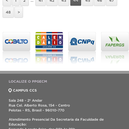
<
1
2
…
41
42
43
44
45
46
47
48
>
LOCALIZE O PPGECM
CAMPUS CCS
Sala 248 - 2º Andar
Rua Cel. Alberto Rosa, 154 - Centro
Pelotas - RS, Brasil - 96010-770
Atendimento Presencial Da Secretaria da Faculdade de
Educação: