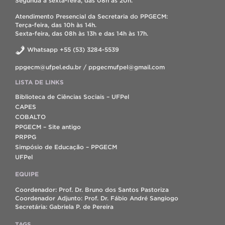
Segunda à sexta-feira, das 08h às 20h.
Atendimento Presencial da Secretaria do PPGECM:
Terça-feira, das 10h às 14h.
Sexta-feira, das 08h às 13h e das 14h às 17h.
Whatsapp +55 (53) 3284-5539
ppgecm@ufpel.edu.br / ppgecmufpel@gmail.com
LISTA DE LINKS
Biblioteca de Ciências Sociais – UFPel
CAPES
COBALTO
PPGECM – Site antigo
PRPPG
Simpósio de Educação – PPGECM
UFPel
EQUIPE
Coordenador: Prof. Dr. Bruno dos Santos Pastoriza
Coordenador Adjunto: Prof. Dr. Fábio André Sangiogo
Secretária: Gabriela P. de Pereira
TAGS