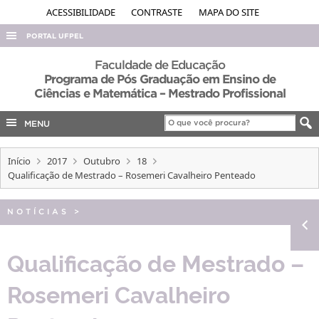
ACESSIBILIDADE
CONTRASTE
MAPA DO SITE
PORTAL UFPEL
ACESSO À INFORMAÇÃO
Faculdade de Educação
Programa de Pós Graduação em Ensino de
AUDITORIA
Ciências e Matemática – Mestrado Profissional
COBALTO
MENU
CONCURSOS
EDITAIS
Início
2017
Outubro
18
Qualificação de Mestrado – Rosemeri Cavalheiro Penteado
INTERNACIONAL
OUVIDORIA
NOTÍCIAS
>
PORTARIAS
Qualificação de Mestrado –
TELEFONES
Rosemeri Cavalheiro