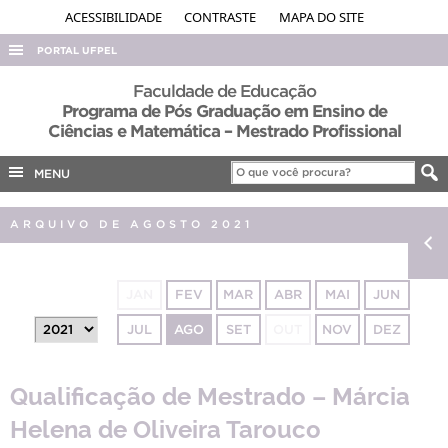
ACESSIBILIDADE
CONTRASTE
MAPA DO SITE
PORTAL UFPEL
ACESSO À INFORMAÇÃO
Faculdade de Educação
Programa de Pós Graduação em Ensino de
AUDITORIA
Ciências e Matemática – Mestrado Profissional
COBALTO
MENU
CONCURSOS
EDITAIS
ARQUIVO DE AGOSTO 2021
INTERNACIONAL
OUVIDORIA
JAN
FEV
MAR
ABR
MAI
JUN
PORTARIAS
JUL
AGO
SET
OUT
NOV
DEZ
TELEFONES
Qualificação de Mestrado – Márcia
Helena de Oliveira Tarouco