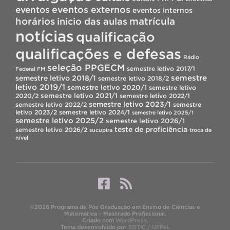
eventos
eventos externos
eventos internos
horários
inicio das aulas
matrícula
notícias
qualificação
qualificações e defesas
Rádio
seleção PPGECM
semestre letivo 2017/1
Federal FM
semestre
semestre letivo 2018/1
semestre letivo 2018/2
letivo 2019/1
semestre letivo 2020/1
semestre letivo
semestre letivo 2021/1
2020/2
semestre letivo 2022/1
semestre letivo 2023/1
semestre letivo 2022/2
semestre
letivo 2023/2
semestre letivo 2024/1
semestre letivo 2025/1
semestre letivo 2025/2
semestre letivo 2026/1
teste de proficiência
semestre letivo 2026/2
sucupira
troca de
nível
©2026 Programa de Pós Graduação em Ensino de Ciências e
Matemática – Mestrado Profissional.
Criado com
WordPress
.
Tema desenvolvido por
SGTIC / UFPel
.