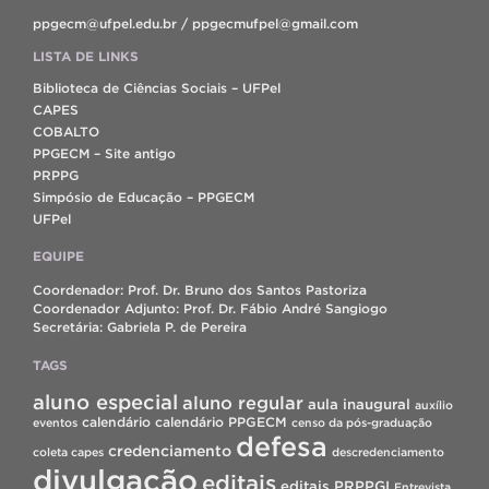
ppgecm@ufpel.edu.br / ppgecmufpel@gmail.com
LISTA DE LINKS
Biblioteca de Ciências Sociais – UFPel
CAPES
COBALTO
PPGECM – Site antigo
PRPPG
Simpósio de Educação – PPGECM
UFPel
EQUIPE
Coordenador: Prof. Dr. Bruno dos Santos Pastoriza
Coordenador Adjunto: Prof. Dr. Fábio André Sangiogo
Secretária: Gabriela P. de Pereira
TAGS
aluno especial
aluno regular
aula inaugural
auxílio
calendário
calendário PPGECM
eventos
censo da pós-graduação
defesa
credenciamento
coleta capes
descredenciamento
divulgação
editais
editais PRPPGI
Entrevista