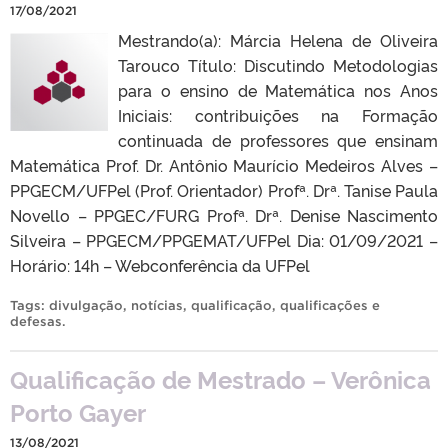
17/08/2021
Mestrando(a): Márcia Helena de Oliveira
Tarouco Título: Discutindo Metodologias
para o ensino de Matemática nos Anos
Iniciais: contribuições na Formação
continuada de professores que ensinam
Matemática Prof. Dr. Antônio Maurício Medeiros Alves –
PPGECM/UFPel (Prof. Orientador) Profª. Drª. Tanise Paula
Novello – PPGEC/FURG Profª. Drª. Denise Nascimento
Silveira – PPGECM/PPGEMAT/UFPel Dia: 01/09/2021 –
Horário: 14h – Webconferência da UFPel
Tags:
divulgação
,
notícias
,
qualificação
,
qualificações e
defesas
.
Qualificação de Mestrado – Verônica
Porto Gayer
13/08/2021