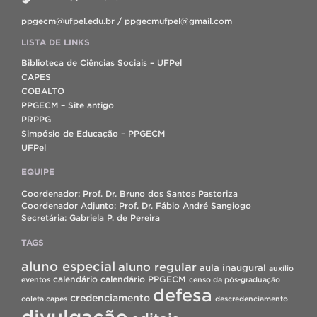
ppgecm@ufpel.edu.br / ppgecmufpel@gmail.com
LISTA DE LINKS
Biblioteca de Ciências Sociais – UFPel
CAPES
COBALTO
PPGECM – Site antigo
PRPPG
Simpósio de Educação – PPGECM
UFPel
EQUIPE
Coordenador: Prof. Dr. Bruno dos Santos Pastoriza
Coordenador Adjunto: Prof. Dr. Fábio André Sangiogo
Secretária: Gabriela P. de Pereira
TAGS
aluno especial
aluno regular
aula inaugural
auxílio
calendário
calendário PPGECM
eventos
censo da pós-graduação
defesa
credenciamento
coleta capes
descredenciamento
divulgação