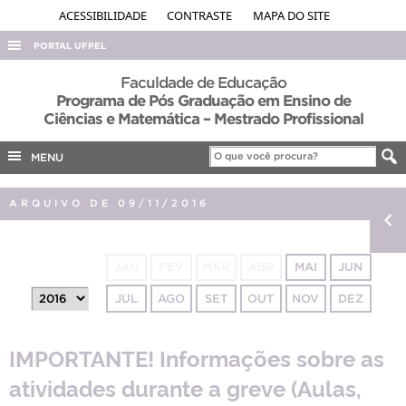
ACESSIBILIDADE
CONTRASTE
MAPA DO SITE
PORTAL UFPEL
ACESSO À INFORMAÇÃO
Faculdade de Educação
Programa de Pós Graduação em Ensino de
AUDITORIA
Ciências e Matemática – Mestrado Profissional
COBALTO
MENU
CONCURSOS
EDITAIS
ARQUIVO DE 09/11/2016
INTERNACIONAL
OUVIDORIA
JAN
FEV
MAR
ABR
MAI
JUN
PORTARIAS
JUL
AGO
SET
OUT
NOV
DEZ
TELEFONES
IMPORTANTE! Informações sobre as
atividades durante a greve (Aulas,