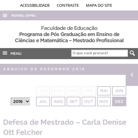
ACESSIBILIDADE
CONTRASTE
MAPA DO SITE
PORTAL UFPEL
ACESSO À INFORMAÇÃO
Faculdade de Educação
Programa de Pós Graduação em Ensino de
AUDITORIA
Ciências e Matemática – Mestrado Profissional
COBALTO
MENU
CONCURSOS
EDITAIS
ARQUIVO DE DEZEMBRO 2016
INTERNACIONAL
OUVIDORIA
JAN
FEV
MAR
ABR
MAI
JUN
PORTARIAS
JUL
AGO
SET
OUT
NOV
DEZ
TELEFONES
Defesa de Mestrado – Carla Denise
Ott Felcher