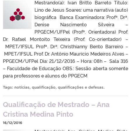
Mestrando(a): Ivan Britto Barreto Título:
Lino de Jesus Soares: uma narrativa (auto)
biográfica Banca Examinadora: Profª. Drª.
Denise Nascimento Silveira –
PPGECM/UFPel (Profª. Orientadora) Prof.
Dr. Rafael Montoito Teixeira (Prof. Co-orientador) –
MPET/IFSUL Profª. Drª. Christhianny Bento Barreiro –
MPET/IFSUL Prof. Dr. Antônio Maurício Medeiros Alves –
PPGECM/UFPel Dia: 21/12/2016 – Hora: 08h – Sala 316
– Faculdade de Educação OBS.: Sessão aberta somente
para professores e alunos do PPGECM
Tags:
notícias
,
qualificação
,
qualificações e defesas
.
Qualificação de Mestrado – Ana
Cristina Medina Pinto
16/12/2016