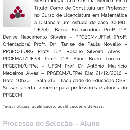
Mestrando(a): Ana Cristina Medina Pinto
Título: Como de Constituiu um Professor
no Curso de Licenciatura em Matemática
a Distância: um estudo de caso (CLMD-
UFPel) Banca Examinadora: Profª. Drª.
Denise Nascimento Silveira – PPGECM/UFPel (Profª.
Orientadora) Profª. Drª. Tanise de Paula Novello –
PPGEC/FURG Profª. Drª. Rosane Silveira Alves –
PPGEMAT/UFPel Profª. Drª. Aline Brum Loreto –
PPGECM/UFPel – UFSM Prof. Dr. Antônio Maurício
Medeiros Alves – PPGECM/UFPel Dia: 21/12/2016 –
Hora: 10h30 – Sala 316 – Faculdade de Educação OBS.:
Sessão aberta somente para professores e alunos do
PPGECM
Tags:
notícias
,
qualificação
,
qualificações e defesas
.
Processo de Seleção – Aluno