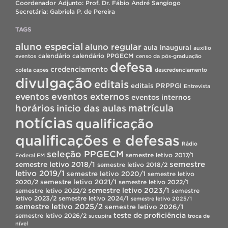
Coordenador Adjunto: Prof. Dr. Fábio André Sangiogo
Secretária: Gabriela P. de Pereira
TAGS
aluno especial
aluno regular
aula inaugural
auxílio
calendário
calendário PPGECM
eventos
censo da pós-graduação
defesa
credenciamento
coleta capes
descredenciamento
divulgação
editais
editais PRPPGI
Entrevista
eventos
eventos externos
eventos internos
horários
inicio das aulas
matrícula
notícias
qualificação
qualificações e defesas
Rádio
seleção PPGECM
semestre letivo 2017/1
Federal FM
semestre
semestre letivo 2018/1
semestre letivo 2018/2
letivo 2019/1
semestre letivo 2020/1
semestre letivo
semestre letivo 2021/1
2020/2
semestre letivo 2022/1
semestre letivo 2023/1
semestre letivo 2022/2
semestre
letivo 2023/2
semestre letivo 2024/1
semestre letivo 2025/1
semestre letivo 2025/2
semestre letivo 2026/1
teste de proficiência
semestre letivo 2026/2
sucupira
troca de
nível