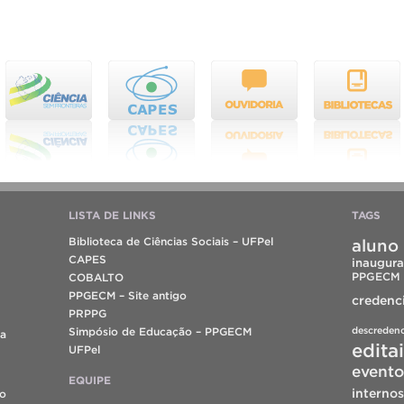
LISTA DE LINKS
TAGS
Biblioteca de Ciências Sociais – UFPel
aluno 
CAPES
inaugura
PPGECM
COBALTO
PPGECM – Site antigo
credenc
PRPPG
descreden
Simpósio de Educação – PPGECM
da
edita
UFPel
evento
EQUIPE
internos
do