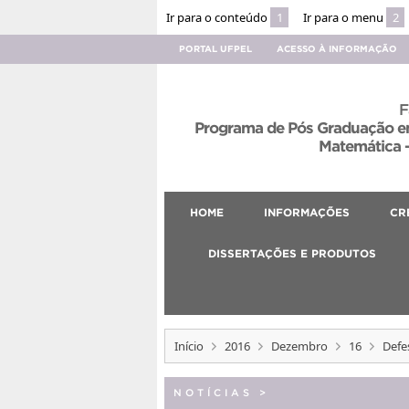
Ir para o conteúdo
1
Ir para o menu
2
PORTAL UFPEL
ACESSO À INFORMAÇÃO
F
Programa de Pós Graduação em
Matemática –
HOME
INFORMAÇÕES
CR
DISSERTAÇÕES E PRODUTOS
Início
2016
Dezembro
16
Defe
NOTÍCIAS
>