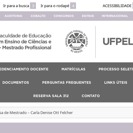
Ir para a busca
3
Ir para o rodapé
4
ACESSIBILIDADE
AUDITORIA
COBALTO
CONCURSOS
EDITAIS
INTERNACIONAL
aculdade de Educação
 Ensino de Ciências e
 Mestrado Profissional
EDENCIAMENTO DOCENTE
MATRÍCULAS
PROCESSO SELET
DOCUMENTOS
PERGUNTAS FREQUENTES
LINKS ÚTEIS
RESERVA SALA 312
CONTATO
sa de Mestrado – Carla Denise Ott Felcher