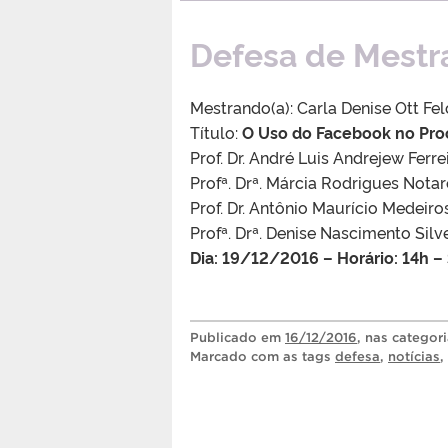
Defesa de Mestra
Mestrando(a): Carla Denise Ott Fel
Título:
O Uso do Facebook no Pro
Prof. Dr. André Luis Andrejew Ferr
Profª. Drª. Márcia Rodrigues No
Prof. Dr. Antônio Maurício Medei
Profª. Drª. Denise Nascimento Si
Dia: 19/12/2016 – Horário: 14h 
Publicado
em
16/12/2016
, nas categor
Marcado com as tags
defesa
,
notícias
,