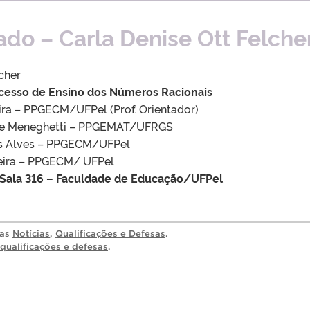
do – Carla Denise Ott Felche
cher
cesso de Ensino dos Números Racionais
eira – PPGECM/UFPel (Prof. Orientador)
tare Meneghetti – PPGEMAT/UFRGS
ros Alves – PPGECM/UFPel
lveira – PPGECM/ UFPel
– Sala 316 – Faculdade de Educação/UFPel
ias
Notícias
,
Qualificações e Defesas
.
qualificações e defesas
.