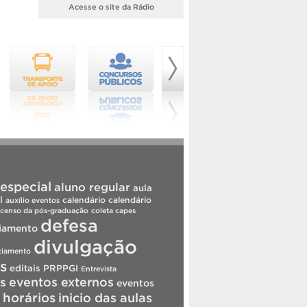
Acesse o site da Rádio
especial
aluno regular
aula
l
calendário
calendário
auxílio eventos
censo da pós-graduação
coleta capes
defesa
iamento
divulgação
ciamento
is
editais PRPPGI
Entrevista
s
eventos externos
eventos
horários
inicio das aulas