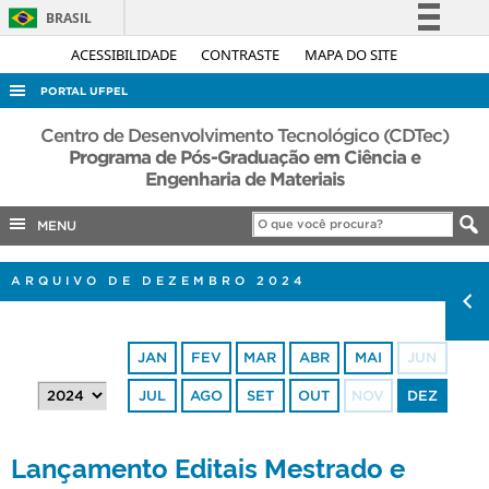
BRASIL
Simplifique!
ACESSIBILIDADE
CONTRASTE
MAPA DO SITE
Comunica BR
PORTAL UFPEL
Participe
ACESSO À INFORMAÇÃO
Centro de Desenvolvimento Tecnológico (CDTec)
Acesso à informação
Programa de Pós-Graduação em Ciência e
AUDITORIA
Engenharia de Materiais
Legislação
COBALTO
Canais
MENU
CONCURSOS
EDITAIS
ARQUIVO DE DEZEMBRO 2024
INTERNACIONAL
OUVIDORIA
JAN
FEV
MAR
ABR
MAI
JUN
PORTARIAS
JUL
AGO
SET
OUT
NOV
DEZ
TELEFONES
Lançamento Editais Mestrado e