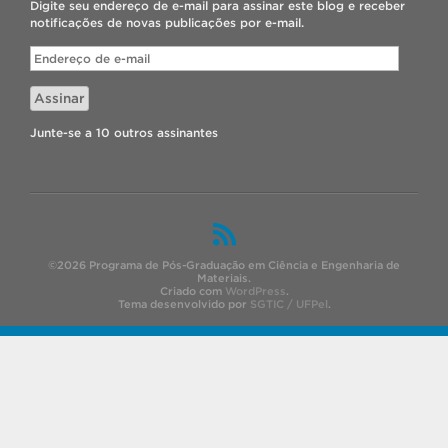
Digite seu endereço de e-mail para assinar este blog e receber
notificações de novas publicações por e-mail.
Endereço
de
e-
Assinar
mail
Junte-se a 10 outros assinantes
©2026 Programa de Pós-Graduação em Ciência e Engenharia de
Materiais.
Criado com
WordPress
.
Tema desenvolvido por
SGTIC / UFPel
.