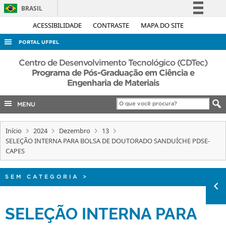
BRASIL
Simplifique!
ACESSIBILIDADE
CONTRASTE
MAPA DO SITE
Comunica BR
PORTAL UFPEL
Participe
ACESSO À INFORMAÇÃO
Centro de Desenvolvimento Tecnológico (CDTec)
Acesso à informação
Programa de Pós-Graduação em Ciência e
AUDITORIA
Engenharia de Materiais
Legislação
COBALTO
Canais
MENU
CONCURSOS
EDITAIS
Início
2024
Dezembro
13
SELEÇÃO INTERNA PARA BOLSA DE DOUTORADO SANDUÍCHE PDSE-
INTERNACIONAL
CAPES
OUVIDORIA
SEM CATEGORIA
>
PORTARIAS
TELEFONES
SELEÇÃO INTERNA PARA