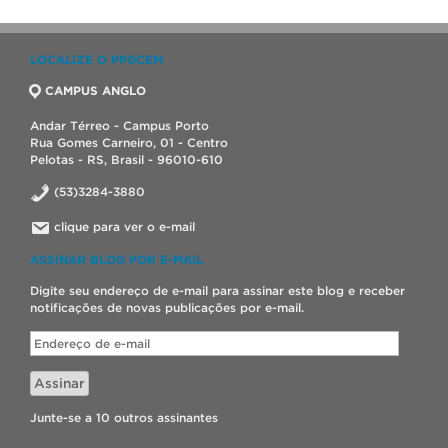
LOCALIZE O PPGCEM
CAMPUS ANGLO
Andar Térreo - Campus Porto
Rua Gomes Carneiro, 01 - Centro
Pelotas - RS, Brasil - 96010-610
(53)3284-3880
clique para ver o e-mail
ASSINAR BLOG POR E-MAIL
Digite seu endereço de e-mail para assinar este blog e receber
notificações de novas publicações por e-mail.
Endereço
de
e-
Assinar
mail
Junte-se a 10 outros assinantes