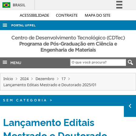
BRASIL
Simplifique!
ACESSIBILIDADE
CONTRASTE
MAPA DO SITE
Comunica BR
PORTAL UFPEL
Participe
ACESSO À INFORMAÇÃO
Centro de Desenvolvimento Tecnológico (CDTec)
Acesso à informação
Programa de Pós-Graduação em Ciência e
AUDITORIA
Engenharia de Materiais
Legislação
COBALTO
Canais
MENU
CONCURSOS
EDITAIS
Início
2024
Dezembro
17
Lançamento Editais Mestrado e Doutorado 2025/01
INTERNACIONAL
OUVIDORIA
SEM CATEGORIA
>
PORTARIAS
Lançamento Editais
TELEFONES
Mestrado e Doutorado