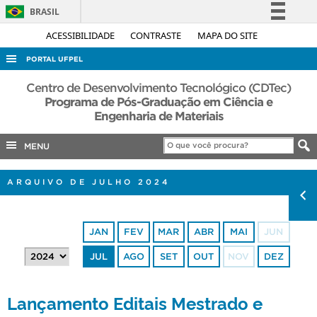
BRASIL
Simplifique!
ACESSIBILIDADE
CONTRASTE
MAPA DO SITE
Comunica BR
PORTAL UFPEL
Participe
ACESSO À INFORMAÇÃO
Centro de Desenvolvimento Tecnológico (CDTec)
Acesso à informação
Programa de Pós-Graduação em Ciência e
AUDITORIA
Engenharia de Materiais
Legislação
COBALTO
Canais
MENU
CONCURSOS
EDITAIS
ARQUIVO DE JULHO 2024
INTERNACIONAL
OUVIDORIA
JAN
FEV
MAR
ABR
MAI
JUN
PORTARIAS
JUL
AGO
SET
OUT
NOV
DEZ
TELEFONES
Lançamento Editais Mestrado e