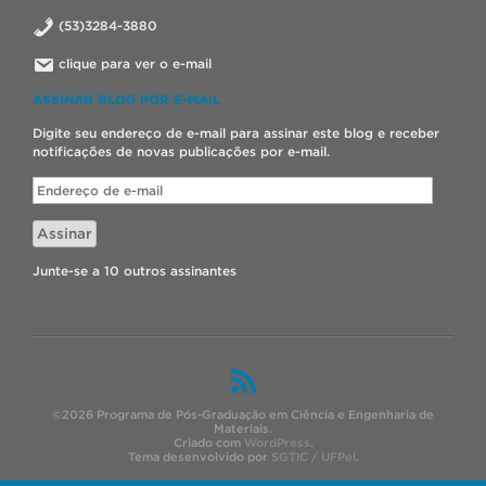
(53)3284-3880
clique para ver o e-mail
ASSINAR BLOG POR E-MAIL
Digite seu endereço de e-mail para assinar este blog e receber
notificações de novas publicações por e-mail.
Endereço
de
e-
Assinar
mail
Junte-se a 10 outros assinantes
©2026 Programa de Pós-Graduação em Ciência e Engenharia de
Materiais.
Criado com
WordPress
.
Tema desenvolvido por
SGTIC / UFPel
.