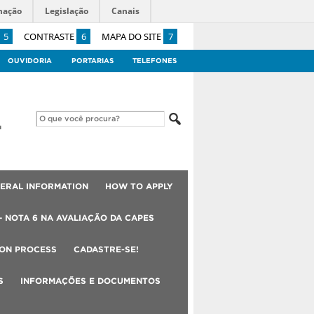
mação
Legislação
Canais
5
CONTRASTE
6
MAPA DO SITE
7
OUVIDORIA
PORTARIAS
TELEFONES
ERAL INFORMATION
HOW TO APPLY
– NOTA 6 NA AVALIAÇÃO DA CAPES
ION PROCESS
CADASTRE-SE!
S
INFORMAÇÕES E DOCUMENTOS