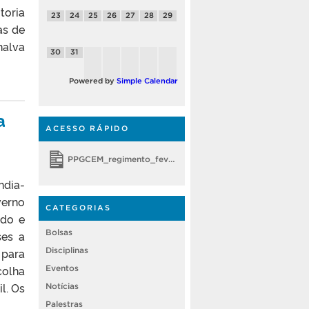
toria
23
24
25
26
27
28
29
as de
lhalva
30
31
Powered by
Simple Calendar
a
ACESSO RÁPIDO
PPGCEM_regimento_fevereiro 2018
ndia-
verno
CATEGORIAS
ado e
Bolsas
ses a
Disciplinas
 para
colha
Eventos
l. Os
Notícias
Palestras