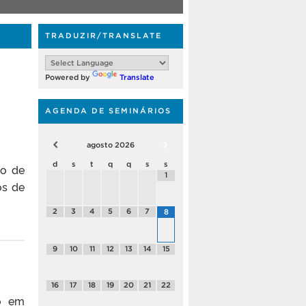
TRADUZIR/TRANSLATE
Powered by
Translate
AGENDA DE SEMINÁRIOS
agosto
2026
d
s
t
q
q
s
s
lo de
1
os de
2
3
4
5
6
7
8
9
10
11
12
13
14
15
16
17
18
19
20
21
22
ão em