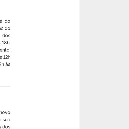
os do
ecido
 dos
 18h.
ento:
s 12h
2h às
 novo
a sua
a dos