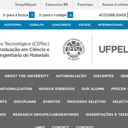
Simplifique!
Comunica BR
Participe
Acesso à infor
Ir para a busca
3
Ir para o rodapé
4
ACESSIBILIDADE
AUDITORIA
COBALTO
CONCURSOS
EDITAIS
INTERNACIONAL
o Tecnológico (CDTec)
raduação em Ciência e
ngenharia de Materiais
ABOUT THE UNIVERSITY
AUTOAVALIAÇÃO
DISCENTES
GEN
NATIONALIZATION
NOSSOS EGRESSOS
OUR ALUMNI
PPGCEM 
NTS
DISCIPLINAS
EVENTOS
PROCESSO SELETIVO
SELECT
IOS
RESEARCH GROUPS/LABORATORIES
DISSERTAÇÕES E TESE
LINKS
CONTACT
CONTATO