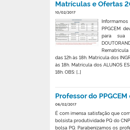
Matrículas e Ofertas
10/02/2017
Informamos 
PPGCEM deve
para sua c
DOUTORANDOS
Rematrícula
das 12h às 18h. Matrícula dos I
às 18h. Matrícula dos ALUNOS ES
18h. OBS: […]
Professor do PPGCEM 
06/02/2017
É com imensa satisfação que co
bolsista produtividade PQ do CNPq
bolsa PQ. Parabenizamos os profes