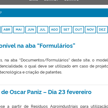
17
ABR
MAI
JUN
JUL
AGO
SET
OUT
NOV
DEZ
nível na aba “Formulários”
os, na aba “Documentos/Formulários” deste site, o mode
ncialidade, o qual deve ser utilizado em caso de projet
ecnológica e criação de patentes.
de Oscar Paniz – Dia 23 fevereiro
e a partir de Resíduos Agroindustriais para utilizaç