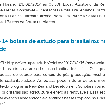
 Horário: 23/02/2017, às 08:30h Local: Auditório da Rei
na Freitas Gonçalves (Orientadora) Profa. Dra. Amanda Dant
eftalí Lenin Villarreal Carreño Profa. Dra. Patrícia Soares Bi
ielli Bastos de Sousa (suplente)
14 bolsas de estudo para brasileiros n
ade
PEL: https://wp.ufpel.edu.br/crinter/2017/02/15/nova-zela
ara-brasileiros-na-area-de-sustentabilidade/ ) O go
 bolsas de estudo para cursos de pós-graduação, mestr
e sustentabilidade. As bolsas podem durar de seis me
arte do programa New Zealand Development Scholarships e,
s prioritárias são agricultura e energias renováveis. Essa es
ar avanços acadêmicos e científicos nesses tópicos no Brasi
r […]