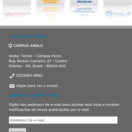
LOCALIZE O PPGCEM
CAMPUS ANGLO
Andar Térreo - Campus Porto
Rua Gomes Carneiro, 01 - Centro
Pelotas - RS, Brasil - 96010-610
(53)3284-3880
clique para ver o e-mail
ASSINAR BLOG POR E-MAIL
Digite seu endereço de e-mail para assinar este blog e receber
notificações de novas publicações por e-mail.
Endereço
de
e-
Assinar