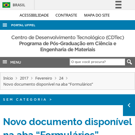
BRASIL
Simplifique!
ACESSIBILIDADE
CONTRASTE
MAPA DO SITE
Comunica BR
PORTAL UFPEL
Participe
ACESSO À INFORMAÇÃO
Centro de Desenvolvimento Tecnológico (CDTec)
Acesso à informação
Programa de Pós-Graduação em Ciência e
AUDITORIA
Engenharia de Materiais
Legislação
COBALTO
Canais
MENU
CONCURSOS
EDITAIS
Início
2017
Fevereiro
24
Novo documento disponível na aba “Formulários”
INTERNACIONAL
OUVIDORIA
SEM CATEGORIA
>
PORTARIAS
Novo documento disponível
TELEFONES
na aba “Formulários”