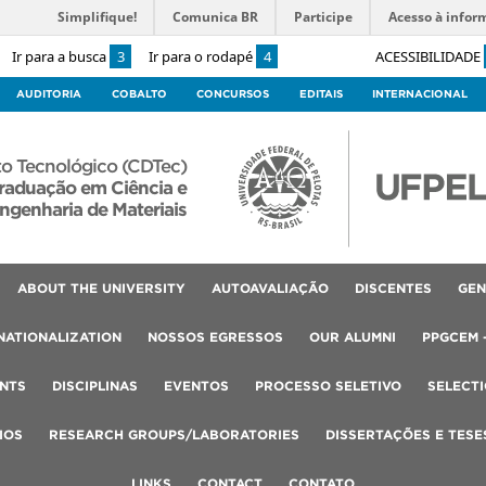
Simplifique!
Comunica BR
Participe
Acesso à infor
Ir para a busca
3
Ir para o rodapé
4
ACESSIBILIDADE
AUDITORIA
COBALTO
CONCURSOS
EDITAIS
INTERNACIONAL
o Tecnológico (CDTec)
raduação em Ciência e
ngenharia de Materiais
ABOUT THE UNIVERSITY
AUTOAVALIAÇÃO
DISCENTES
GEN
NATIONALIZATION
NOSSOS EGRESSOS
OUR ALUMNI
PPGCEM 
NTS
DISCIPLINAS
EVENTOS
PROCESSO SELETIVO
SELECT
IOS
RESEARCH GROUPS/LABORATORIES
DISSERTAÇÕES E TESE
LINKS
CONTACT
CONTATO