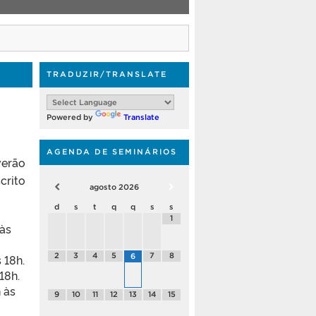
TRADUZIR/TRANSLATE
Powered by
Translate
AGENDA DE SEMINÁRIOS
verão
crito
agosto
2026
d
s
t
q
q
s
s
1
 às
2
3
4
5
7
8
 18h.
6
18h.
 às
9
10
11
12
13
14
15