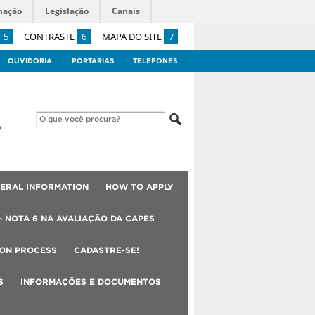
mação
Legislação
Canais
5
CONTRASTE
6
MAPA DO SITE
7
OUVIDORIA
PORTARIAS
TELEFONES
ERAL INFORMATION
HOW TO APPLY
– NOTA 6 NA AVALIAÇÃO DA CAPES
ION PROCESS
CADASTRE-SE!
S
INFORMAÇÕES E DOCUMENTOS