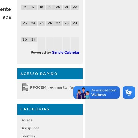
16
17
18
19
20
21
22
mente
 aba
23
24
25
26
27
28
29
30
31
Powered by
Simple Calendar
ACESSO RÁPIDO
PPGCEM_regimento_fevereiro 2018
CATEGORIAS
Bolsas
Disciplinas
Eventos