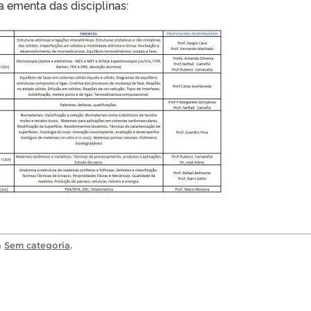
a ementa das disciplinas:
a
Sem categoria
.