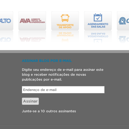
ASSINAR BLOG POR E-MAIL
Digite seu endereço de e-mail para assinar este
blog e receber notificações de novas
publicações por e-mail.
Endereço
de
e-
Assinar
mail
Junte-se a 10 outros assinantes