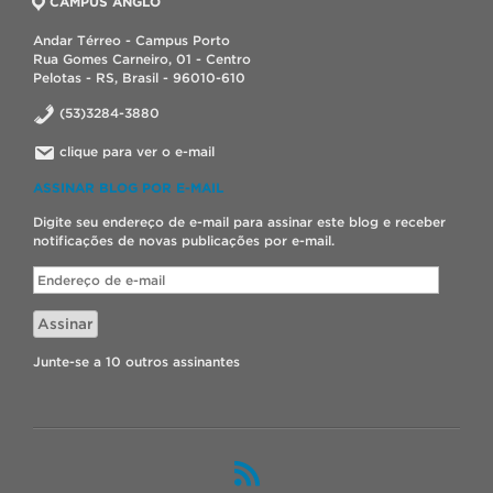
CAMPUS ANGLO
Andar Térreo - Campus Porto
Rua Gomes Carneiro, 01 - Centro
Pelotas - RS, Brasil - 96010-610
(53)3284-3880
clique para ver o e-mail
ASSINAR BLOG POR E-MAIL
Digite seu endereço de e-mail para assinar este blog e receber
notificações de novas publicações por e-mail.
Endereço
de
e-
Assinar
mail
Junte-se a 10 outros assinantes