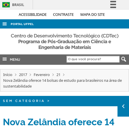
BRASIL
Simplifique!
ACESSIBILIDADE
CONTRASTE
MAPA DO SITE
Comunica BR
PORTAL UFPEL
Participe
ACESSO À INFORMAÇÃO
Centro de Desenvolvimento Tecnológico (CDTec)
Acesso à informação
Programa de Pós-Graduação em Ciência e
AUDITORIA
Engenharia de Materiais
Legislação
COBALTO
Canais
MENU
CONCURSOS
EDITAIS
Início
2017
Fevereiro
21
Nova Zelândia oferece 14 bolsas de estudo para brasileiros na área de
INTERNACIONAL
sustentabilidade
OUVIDORIA
SEM CATEGORIA
>
PORTARIAS
TELEFONES
Nova Zelândia oferece 14